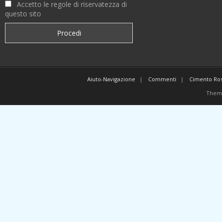
Accetto le regole di riservatezza di
questo sito
Aiuto-Navigazione
Commenti
Cimento Ro
Them