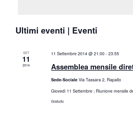
i
l
i
P
e
a
z
R
r
i
Ultimi eventi | Eventi
i
o
o
l
n
c
a
a
C
l
e
h
a
SET
11 Settembre 2014 @ 21:00
-
23:55
11
i
d
r
a
a
Assemblea mensile diret
2014
v
t
c
e
a
Sede-Sociale
Via Tassara 2, Rapallo
a
.
.
C
Giovedì 11 Settembre ; Riunione mensile del
e
e
r
Gratuito
v
c
a
i
E
v
s
e