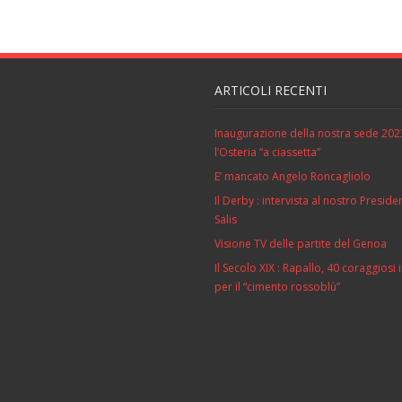
ARTICOLI RECENTI
Inaugurazione della nostra sede 202
l’Osteria “a ciassetta”
E’ mancato Angelo Roncagliolo
Il Derby : intervista al nostro Preside
Salis
Visione TV delle partite del Genoa
Il Secolo XIX : Rapallo, 40 coraggiosi
per il “cimento rossoblù”