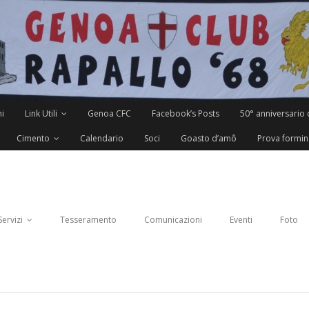
i
Link Utili
Genoa CFC
Facebook’s Posts
50° anniversario 
Cimento
Calendario
Soci
Goasto d’amô
Prova formin
Servizi
Tesseramento
Comunicazioni
Eventi
Foto