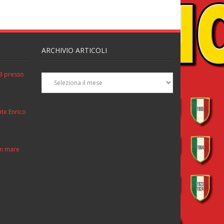
ARCHIVIO ARTICOLI
Archivio
3 presso
Articoli
nte Enrico
 in mare