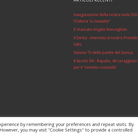
Inaugurazione della nostra sede 202
l’Osteria “a ciassetta”
E’ mancato Angelo Roncagliolo
Il Derby : intervista al nostro Preside
Salis
Visione TV delle partite del Genoa
Il Secolo XIX : Rapallo, 40 coraggiosi
per il “cimento rossoblù”
xperience by remembering your preferences and repeat visits. By
ti
Cimento RossoBlu
Inno del Genoa CFC
Cookie Policy
Foto
S
. However, you may visit "Cookie Settings" to provide a controlled
Theme by
Think Up Themes Ltd
. Powered by
WordPress
.