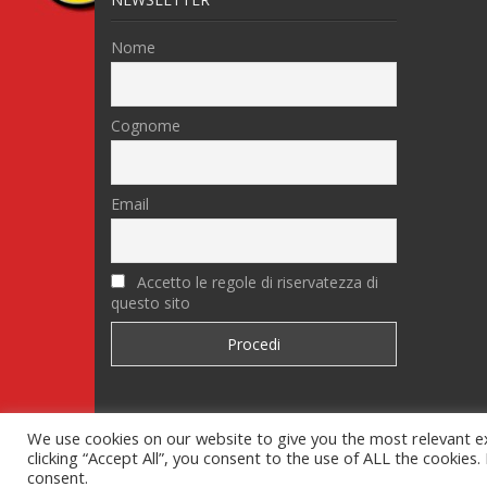
Nome
Cognome
Email
Accetto le regole di riservatezza di
questo sito
We use cookies on our website to give you the most relevant e
Aiuto-Navigazione
Commen
clicking “Accept All”, you consent to the use of ALL the cookies
consent.