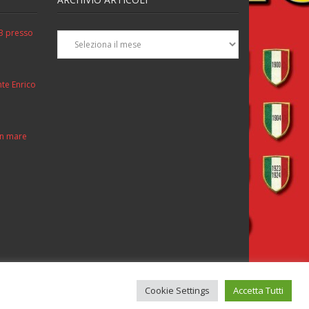
Archivio
3 presso
Articoli
nte Enrico
 in mare
oci
Lista soci e simpatizzanti
Cookie Settings
Accetta Tutti