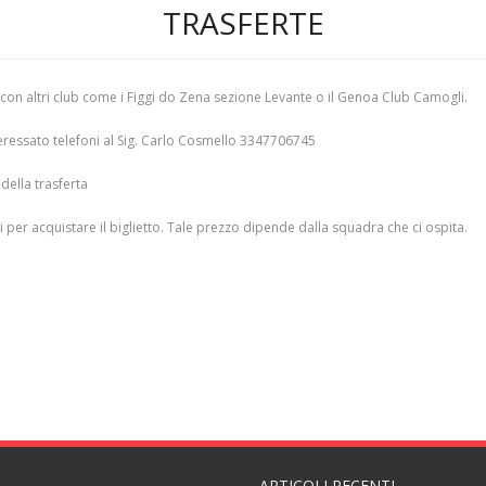
TRASFERTE
e con altri club come i Figgi do Zena sezione Levante o il Genoa Club Camogli.
nteressato telefoni al Sig. Carlo Cosmello 3347706745
della trasferta
i per acquistare il biglietto. Tale prezzo dipende dalla squadra che ci ospita.
ARTICOLI RECENTI