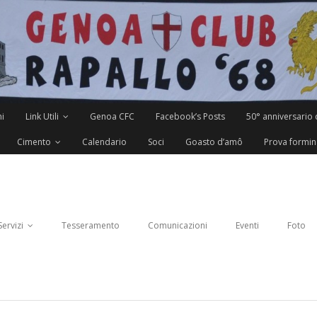
i
Link Utili
Genoa CFC
Facebook’s Posts
50° anniversario 
Cimento
Calendario
Soci
Goasto d’amô
Prova formin
Servizi
Tesseramento
Comunicazioni
Eventi
Foto