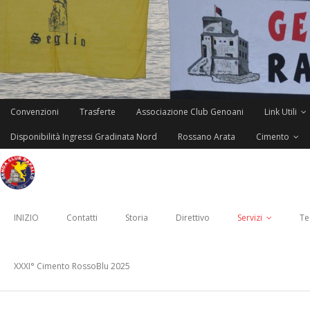
Skip
to
content
Convenzioni
Trasferte
Associazione Club Genoani
Link Utili
Disponibilità Ingressi Gradinata Nord
Rossano Arata
Cimento
INIZIO
Contatti
Storia
Direttivo
Servizi
Te
XXXI° Cimento RossoBlu 2025