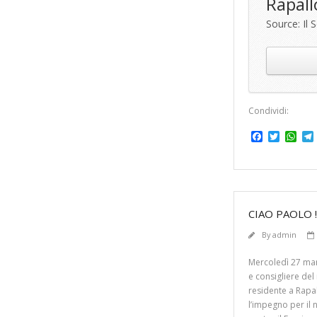
Rapall
Source: Il 
Condividi:
F
T
W
a
w
h
c
i
a
l
e
t
t
b
t
s
o
e
A
o
r
p
CIAO PAOLO !
k
p
By
admin
Mercoledì 27 mar
e consigliere de
residente a Rapal
l’impegno per il 