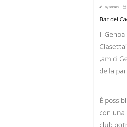
By
admin
Bar dei Ca
Il Genoa 
Ciasetta"
,amici Ge
della par
È possib
con una b
club pot