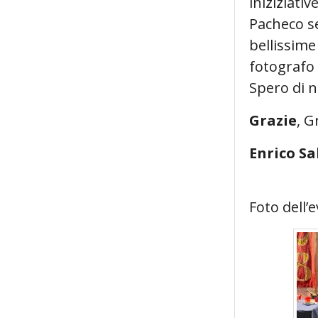
iniziziati
Pacheco se
bellissime
fotografo 
Spero di 
Grazie
, G
Enrico Sa
Foto dell