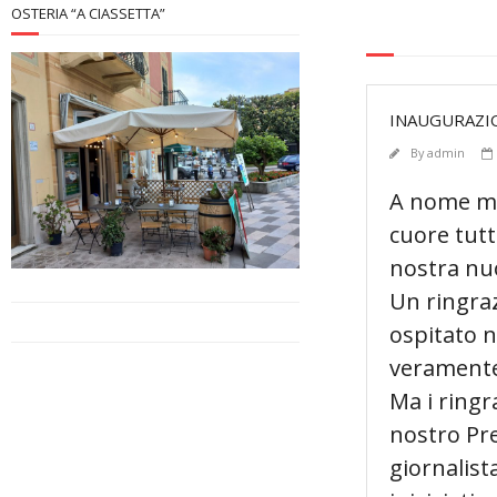
OSTERIA “A CIASSETTA”
INAUGURAZIO
By
admin
A nome mio
cuore tutt
nostra nu
Un ringraz
ospitato n
veramente 
Ma i ringr
nostro Pre
giornalis