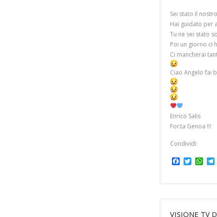
Sei stato il nost
Hai guidato per a
Tu ne sei stato s
Poi un giorno ci 
Ci mancherai tan
Ciao Angelo fai 
Enrico Salis
Forza Genoa !!!
Condividi:
F
T
W
a
w
h
c
i
a
l
e
t
t
b
t
s
o
e
A
o
r
p
VISIONE TV 
k
p