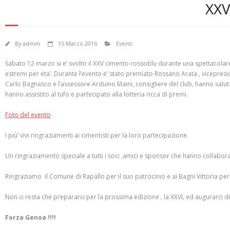
XX
By
admin
15 Marzo 2016
Eventi
Sabato 12 marzo si e’ svolto il XXV cimento rossoblu durante una spettacolare 
estremi per eta’. Durante l’evento e’ stato premiato Rossano Arata , vicepresi
Carlo Bagnasco e l’assessore Arduino Maini, consigliere del club, hanno saluta
hanno assistito al tufo e partecipato alla lotteria ricca di premi.
Foto del evento
I più’ vivi ringraziamenti ai cimentisti per la loro partecipazione.
Un ringraziamento speciale a tutti i soci ,amici e sponsor che hanno collabor
Ringraziamo il Comune di Rapallo per il suo patrocinio e ai Bagni Vittoria per l
Non ci resta che prepararci per la prossima edizione , la XXVI, ed augurarci di n
Forza Genoa !!!!